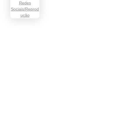
Informação que conecta comunidades, de cidade em cidade.
Categoria
SAÚDE
EMPREGO
EDUCAÇÃO
ESPORTES