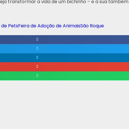
eja transformar a vida de um bichinho – e a sua também –
 de Pets
Feira de Adoção de Animais
São Roque