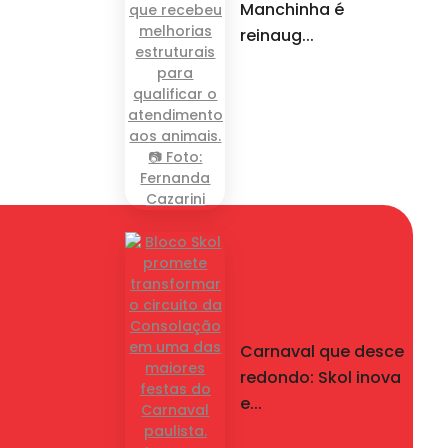
Manchinha é
reinaug...
om.br
Carnaval que desce
redondo: Skol inova
e...
2 - Sala 71 - Torre
CEP 06010-170