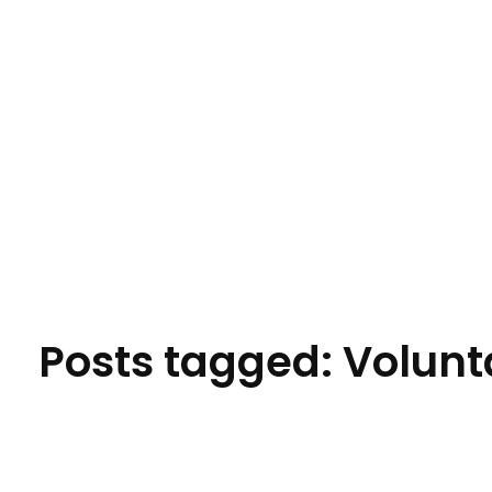
Jornal das Cidades
Informação que conecta comunidades, de cidade em cidade.
Ho
Posts tagged: Volunt