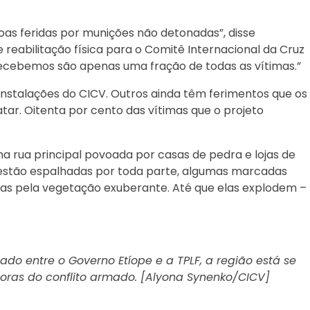
oas feridas por munições não detonadas”, disse
 reabilitação física para o Comitê Internacional da Cruz
recebemos são apenas uma fração de todas as vítimas.”
nstalações do CICV. Outros ainda têm ferimentos que os
ar. Oitenta por cento das vítimas que o projeto
a rua principal povoada por casas de pedra e lojas de
 estão espalhadas por toda parte, algumas marcadas
as pela vegetação exuberante. Até que elas explodem –
ado entre o Governo Etíope e a TPLF, a região está se
ras do conflito armado. [Alyona Synenko/CICV]