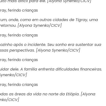
uito mais difícil para ele. [Alyona Synenko/CICV]
Axum, onde, como em outras cidades de Tigray, uma
retornou. [Alyona Synenko/CICV]
zinho após o incidente. Seu sonho era sustentar sua
 essas perspectivas. [Alyona Synenko/CICV]
dar dele. A família enfrenta dificuldades financeiras.
Synenko/CICV]
as as áreas da vida no norte da Etiópia. [Alyona
nko/CICV]