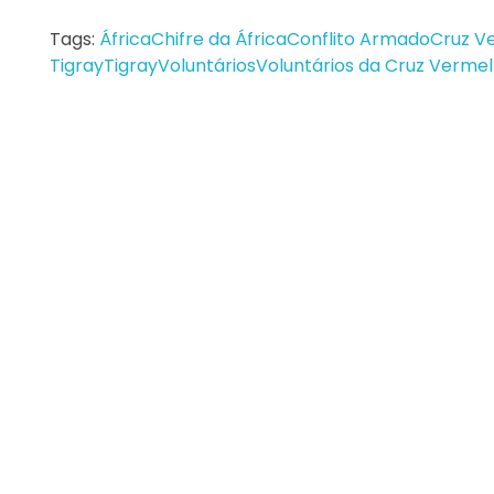
Tags:
África
Chifre da África
Conflito Armado
Cruz V
Tigray
Tigray
Voluntários
Voluntários da Cruz Verme
Cat
SA
EM