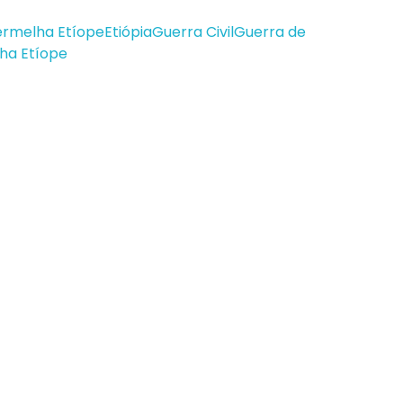
ermelha Etíope
Etiópia
Guerra Civil
Guerra de
lha Etíope
egoria
Fale conosco
ÚDE
contato@jornaldascidades.c
PREGO