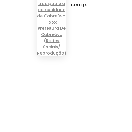
com p...
om.br