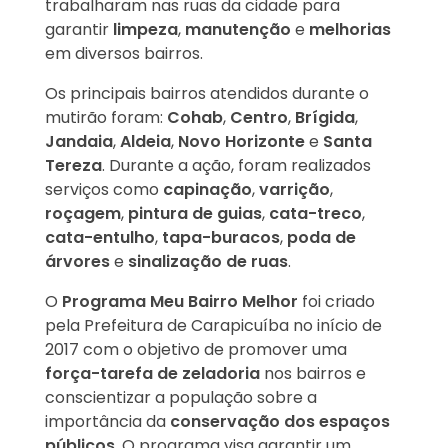
trabalharam nas ruas da cidade para
garantir
limpeza
,
manutenção
e
melhorias
em diversos bairros.
Os principais bairros atendidos durante o
mutirão foram:
Cohab
,
Centro
,
Brígida
,
Jandaia
,
Aldeia
,
Novo Horizonte
e
Santa
Tereza
. Durante a ação, foram realizados
serviços como
capinação
,
varrição
,
roçagem
,
pintura de guias
,
cata-treco
,
cata-entulho
,
tapa-buracos
,
poda de
árvores
e
sinalização de ruas
.
O
Programa Meu Bairro Melhor
foi criado
pela Prefeitura de Carapicuíba no início de
2017 com o objetivo de promover uma
força-tarefa de zeladoria
nos bairros e
conscientizar a população sobre a
importância da
conservação dos espaços
públicos
. O programa visa garantir um