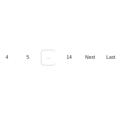
SAIBA MAIS
4
5
14
Next
Last
...
Fale conosco
contato@jornaldascidades.com.br
Sede