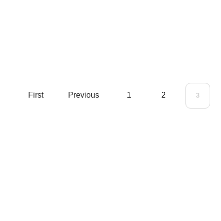
First
Previous
1
2
3
Categoria
SAÚDE
Informação que conecta comunidades,
EMPREGO
de cidade em cidade.
EDUCAÇÃO
ESPORTES