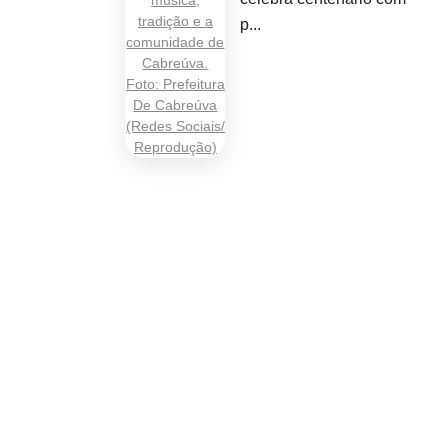
p...
com.br
, 492 - Sala 71
Osasco - CEP