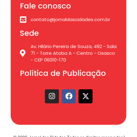
Fale conosco
contato@jornaldascidades.com.br
Sede
Av. Hilário Pereira de Souza, 492 - Sala
71 - Torre Atoba A - Centro - Osasco
- CEP 06010-170
Política de Publicação