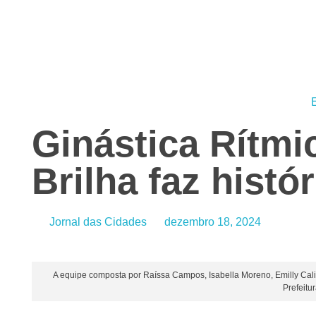
Jornal das Cidades
Informação que conecta comunidades, de cidade em cidade.
Ginástica Rítm
Brilha faz histór
Jornal das Cidades
dezembro 18, 2024
A equipe composta por Raíssa Campos, Isabella Moreno, Emilly Calix
Prefeit