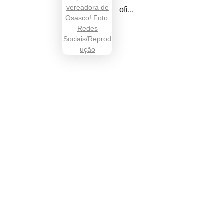
ofi...
om.br