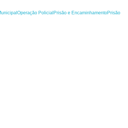
unicipal
Operação Policial
Prisão e Encaminhamento
Prisão