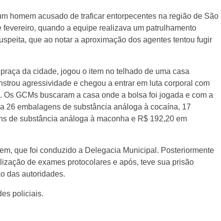
m homem acusado de traficar entorpecentes na região de São
fevereiro, quando a equipe realizava um patrulhamento
uspeita, que ao notar a aproximação dos agentes tentou fugir
raça da cidade, jogou o item no telhado de uma casa
trou agressividade e chegou a entrar em luta corporal com
s. Os GCMs buscaram a casa onde a bolsa foi jogada e com a
ha 26 embalagens de substância análoga à cocaína, 17
ns de substância análoga à maconha e R$ 192,20 em
em, que foi conduzido a Delegacia Municipal. Posteriormente
ização de exames protocolares e após, teve sua prisão
ão das autoridades.
es policiais.