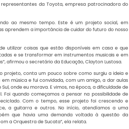
 representantes da Toyota, empresa patrocinadora do
tindo ao mesmo tempo. Este é um projeto social, em
nças aprendem a importância de cuidar do futuro do nosso
e utilizar coisas que estão disponíveis em casa e que
itadas e se transformar em instrumentos musicais e em
s”, afirmou o secretário da Educação, Clayton Lustosa.
o projeto, conta um pouco sobre como surgiu a ideia e
da em música e fui convidada, com um amigo, a dar aulas
Sul, onde eu morava. E vimos, na época, a dificuldade de
l. Foi quando começamos a pensar na possibilidade de
reciclado. Com o tempo, esse projeto foi crescendo e
e, a guitarra e outros. No início, atendíamos a uma
mbém que havia uma demanda voltada à questão da
com a Orquestra de Sucata”, ela relata.