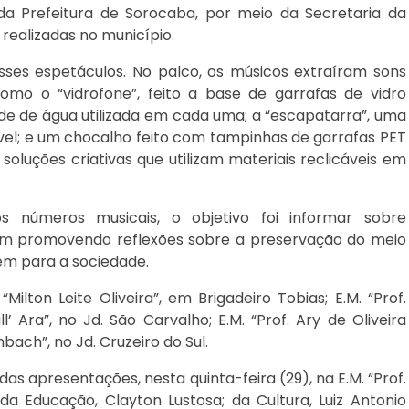
da Prefeitura de Sorocaba, por meio da Secretaria da
realizadas no município.
sses espetáculos. No palco, os músicos extraíram sons
omo o “vidrofone”, feito a base de garrafas de vidro
dade de água utilizada em cada uma; a “escapatarra”, uma
l; e um chocalho feito com tampinhas de garrafas PET
soluções criativas que utilizam materiais reclicáveis em
s números musicais, o objetivo foi informar sobre
ém promovendo reflexões sobre a preservação do meio
em para a sociedade.
ilton Leite Oliveira”, em Brigadeiro Tobias; E.M. “Prof.
l’ Ara”, no Jd. São Carvalho; E.M. “Prof. Ary de Oliveira
enbach”, no Jd. Cruzeiro do Sul.
s apresentações, nesta quinta-feira (29), na E.M. “Prof.
 da Educação, Clayton Lustosa; da Cultura, Luiz Antonio