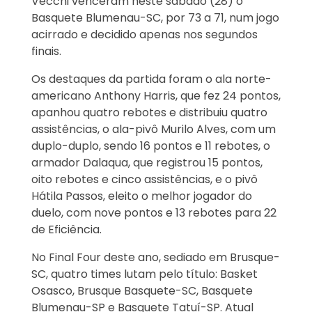
Vecchi venceram neste sábado (28) o
Basquete Blumenau-SC, por 73 a 71, num jogo
acirrado e decidido apenas nos segundos
finais.
Os destaques da partida foram o ala norte-
americano Anthony Harris, que fez 24 pontos,
apanhou quatro rebotes e distribuiu quatro
assistências, o ala-pivô Murilo Alves, com um
duplo-duplo, sendo 16 pontos e 11 rebotes, o
armador Dalaqua, que registrou 15 pontos,
oito rebotes e cinco assistências, e o pivô
Hátila Passos, eleito o melhor jogador do
duelo, com nove pontos e 13 rebotes para 22
de Eficiência.
No Final Four deste ano, sediado em Brusque-
SC, quatro times lutam pelo título: Basket
Osasco, Brusque Basquete-SC, Basquete
Blumenau-SP e Basquete Tatuí-SP. Atual