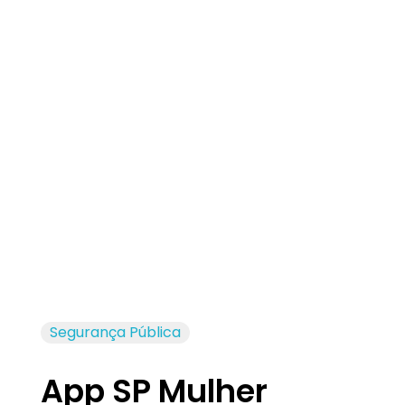
Jornal das Cidades
Informação que conecta comunidades, de cidade em cidade.
Segurança Pública
App SP Mulher