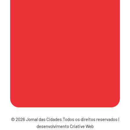
contato@jornaldascidades.com.br
Sede
Av. Hilário Pereira de Souza, 492 - Sala
71 - Torre Atoba A - Centro - Osasco
- CEP 06010-170
Política de Publicação
© 2026 Jornal das Cidades.Todos os direitos reservados |
desenvolvimento Criative Web