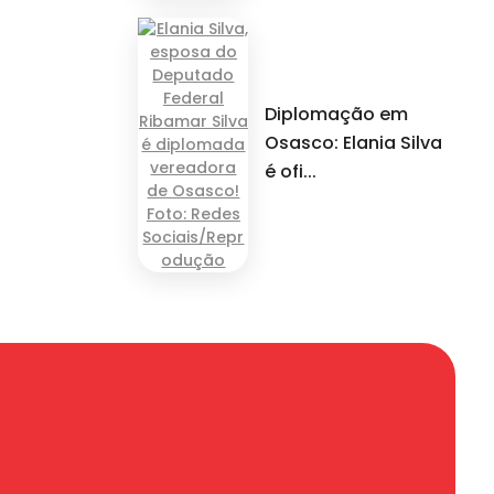
Diplomação em
Osasco: Elania Silva
é ofi...
om.br