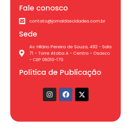
Fale conosco
contato@jornaldascidades.com.br
Sede
Av. Hilário Pereira de Souza, 492 - Sala
71 - Torre Atoba A - Centro - Osasco
- CEP 06010-170
Política de Publicação