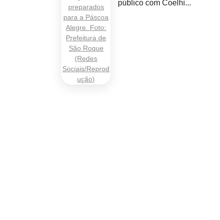
público com Coelhi...
com.br
, 492 - Sala 71
Osasco - CEP