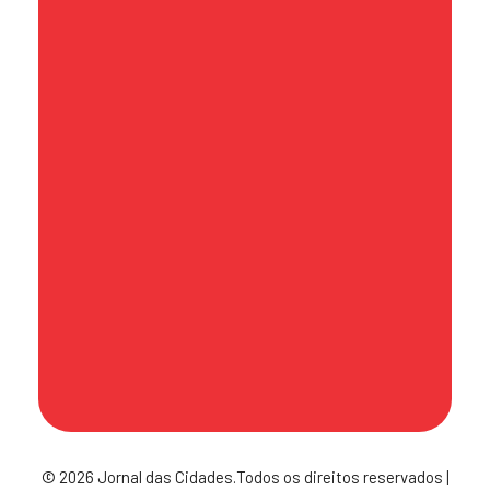
Fale conosco
contato@jornaldascidades.com.br
Sede
Av. Hilário Pereira de Souza, 492 - Sala
71 - Torre Atoba A - Centro - Osasco
- CEP 06010-170
Política de Publicação
© 2026 Jornal das Cidades.Todos os direitos reservados |