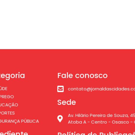
egoria
Fale conosco
ÚDE
contato@jornaldascidades.c
PREGO
Sede
UCAÇÃO
PORTES
Av. Hilário Pereira de Souza, 49
GURANÇA PÚBLICA
Atoba A - Centro - Osasco - 
ediente