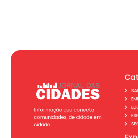
Cat
SA
EM
ED
Informação que conecta
ES
comunidades, de cidade em
SE
cidade.
Exp