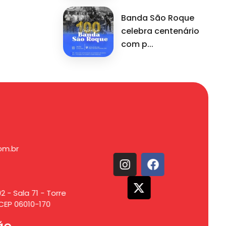
Banda São Roque
celebra centenário
com p...
om.br
2 - Sala 71 - Torre
CEP 06010-170