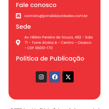
Fale conosco
contato@jornaldascidades.com.br
Sede
Av. Hilário Pereira de Souza, 492 - Sala
71 - Torre Atoba A - Centro - Osasco
- CEP 06010-170
Política de Publicação