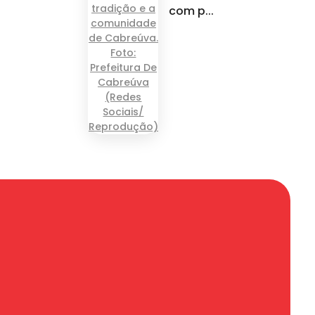
com p...
r