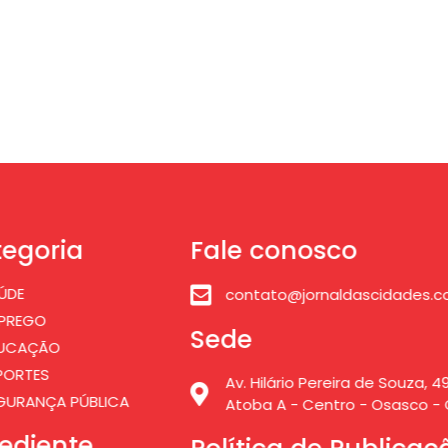
egoria
Fale conosco
ÚDE
contato@jornaldascidades.c
PREGO
Sede
UCAÇÃO
PORTES
Av. Hilário Pereira de Souza, 49
GURANÇA PÚBLICA
Atoba A - Centro - Osasco - 
ediente