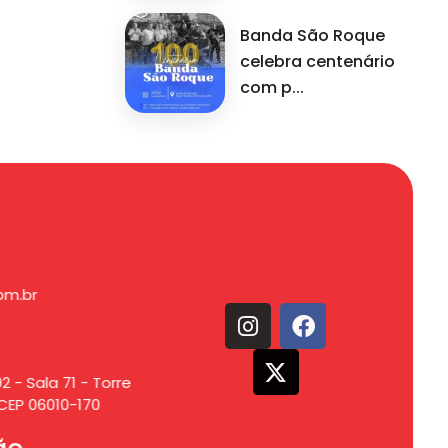
Banda São Roque
celebra centenário
com p...
om.br
2 - Sala 71 - Torre
CEP 06010-170