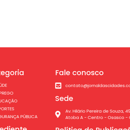
egoria
Fale conosco
ÚDE
contato@jornaldascidades.c
PREGO
Sede
UCAÇÃO
PORTES
Av. Hilário Pereira de Souza, 49
GURANÇA PÚBLICA
Atoba A - Centro - Osasco - 
ediente