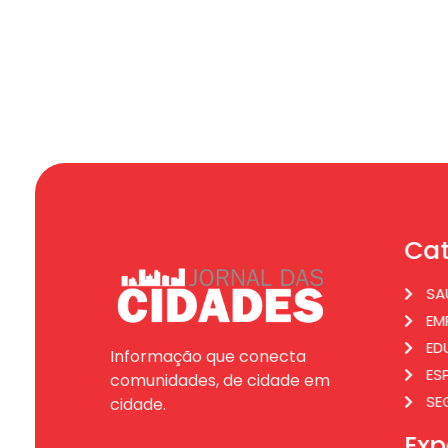
Cat
SA
EM
ED
Informação que conecta
ES
comunidades, de cidade em
SE
cidade.
Exp