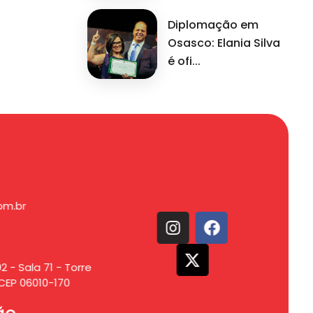
Diplomação em
Osasco: Elania Silva
é ofi...
om.br
2 - Sala 71 - Torre
CEP 06010-170