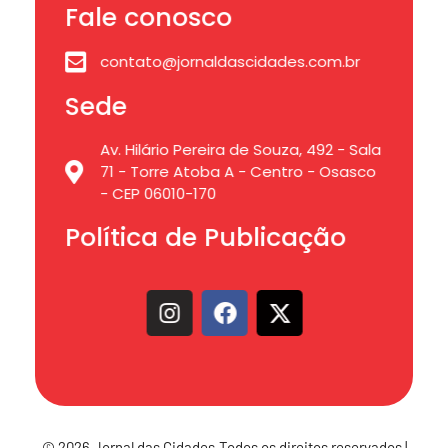
Fale conosco
contato@jornaldascidades.com.br
Sede
Av. Hilário Pereira de Souza, 492 - Sala
71 - Torre Atoba A - Centro - Osasco
- CEP 06010-170
Política de Publicação
© 2026 Jornal das Cidades.Todos os direitos reservados |