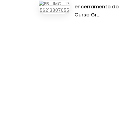
encerramento do
Curso Gr...
r
Sala 71 - Torre Atoba A
0