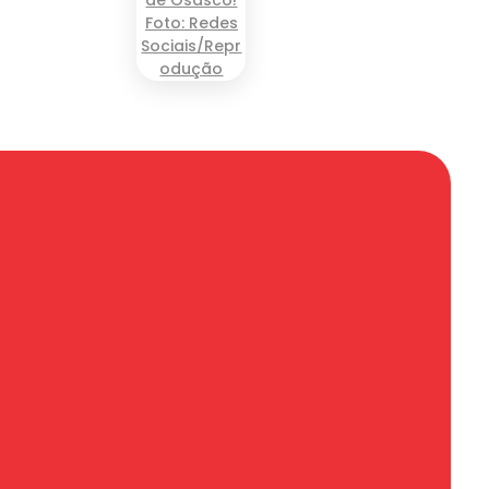
om.br
2 - Sala 71 - Torre
CEP 06010-170
ão