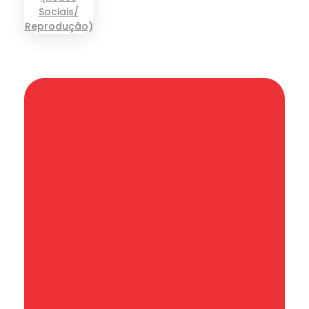
Informação que conecta comunidades,
de cidade em cidade.
Categoria
SAÚDE
EMPREGO
EDUCAÇÃO