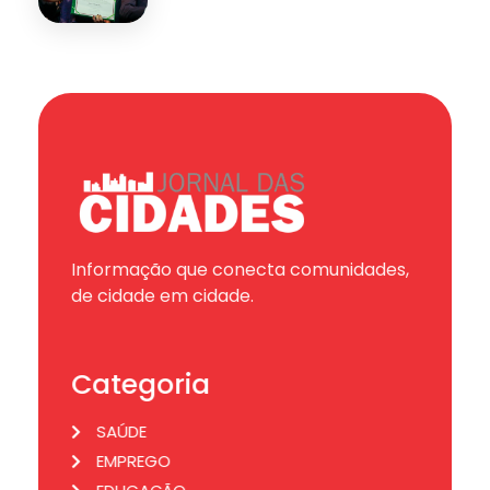
Informação que conecta comunidades,
de cidade em cidade.
Categoria
SAÚDE
EMPREGO