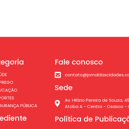
egoria
Fale conosco
ÚDE
contato@jornaldascidades.c
PREGO
Sede
UCAÇÃO
PORTES
Av. Hilário Pereira de Souza, 49
GURANÇA PÚBLICA
Atoba A - Centro - Osasco - 
ediente
Política de Publicaç