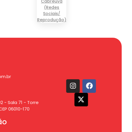
om.br
2 - Sala 71 - Torre
CEP 06010-170
ão