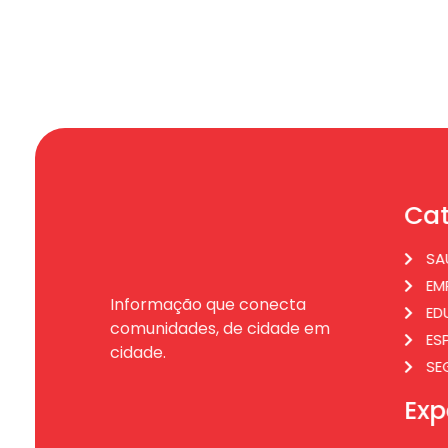
Cat
SA
EM
Informação que conecta
ED
comunidades, de cidade em
ES
cidade.
SE
Exp