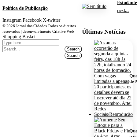
Estudante
Política de Publicação
nest...
Instagram
Facebook
X-twitter
© 2026 Jornal das Cidades.Todos os direitos
Últimas Notícias
reservados | desenvolvimento Criative Web
Shopping Basket
Qua
de 
Que
para