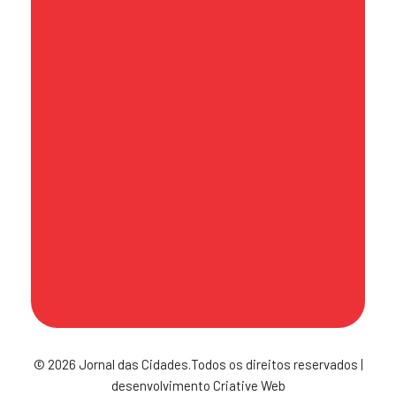
contato@jornaldascidades.com.br
Sede
Av. Hilário Pereira de Souza, 492 - Sala
71 - Torre Atoba A - Centro - Osasco
- CEP 06010-170
Política de Publicação
© 2026 Jornal das Cidades.Todos os direitos reservados |
desenvolvimento Criative Web