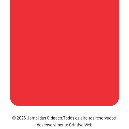
contato@jornaldascidades.com.br
Sede
Av. Hilário Pereira de Souza, 492 - Sala
71 - Torre Atoba A - Centro - Osasco
- CEP 06010-170
Política de Publicação
© 2026 Jornal das Cidades.Todos os direitos reservados |
desenvolvimento Criative Web