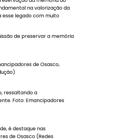
preservação da memória do
ndamental na valorização da
a esse legado com muito
missão de preservar a memória
mancipadores de Osasco,
dução)
, ressaltando a
ente. Foto: Emancipadores
de, é destaque nas
ores de Osasco (Redes