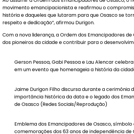
Ao assumir a Ordem dos Emancipadores de Osasco, o n
movimento emancipacionista e reafirmou o compromisso
história e daqueles que lutaram para que Osasco se t
respeito e dedicação”, afirmou Durigon.
Com a nova liderança, a Ordem dos Emancipadores de 
dos pioneiros da cidade e contribuir para o desenvolv
Gerson Pessoa, Gabi Pessoa e Lau Alencar celebr
em um evento que homenageia a história da cidad
Jaime Durigon Filho discursa durante a cerimôni
importância histórica da data e o legado dos Em
de Osasco (Redes Sociais/Reprodução)
Emblema dos Emancipadores de Osasco, símbolo da
comemorações dos 63 anos de independência de Os