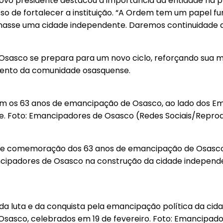
ovo presidente destacou a importância da entidade na 
 de fortalecer a instituição. “A Ordem tem um papel fu
ornasse uma cidade independente. Daremos continuidade 
Osasco se prepara para um novo ciclo, reforçando sua 
imento da comunidade osasquense.
am os 63 anos de emancipação de Osasco, ao lado dos E
e. Foto: Emancipadores de Osasco (Redes Sociais/Repro
a de comemoração dos 63 anos de emancipação de Osasco
ancipadores de Osasco na construção da cidade independ
 luta e da conquista pela emancipação política da cida
asco, celebrados em 19 de fevereiro. Foto: Emancipad