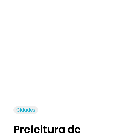
Jornal das Cidades
Informação que conecta comunidades, de cidade em cidade.
Cidades
Prefeitura de