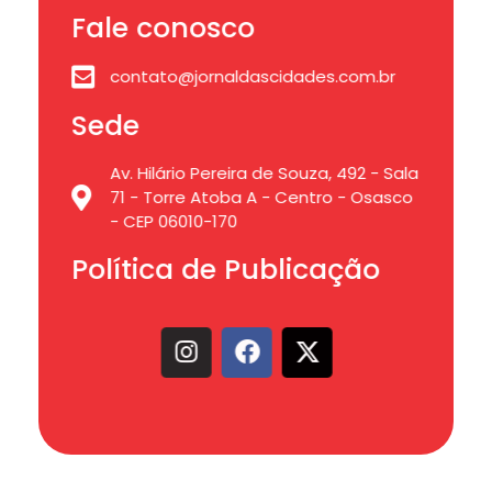
Fale conosco
contato@jornaldascidades.com.br
Sede
Av. Hilário Pereira de Souza, 492 - Sala
71 - Torre Atoba A - Centro - Osasco
- CEP 06010-170
Política de Publicação