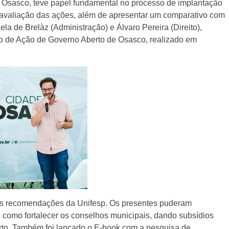
 Osasco, teve papel fundamental no processo de implantação
 avaliação das ações, além de apresentar um comparativo com
la de Brelàz (Administração) e Álvaro Pereira (Direito),
o de Ação de Governo Aberto de Osasco, realizado em
nas recomendações da Unifesp. Os presentes puderam
l e como fortalecer os conselhos municipais, dando subsídios
rto. Também foi lançado o E-book com a pesquisa de