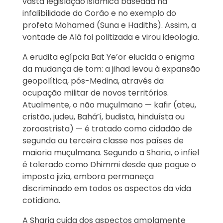
vasta legislação islâmica baseada na
infalibilidade do Corão e no exemplo do
profeta Mohamed (Suna e Hadiths). Assim, a
vontade de Alá foi politizada e virou ideologia.
A erudita egípcia Bat Ye’or elucida o enigma
da mudança de tom: a jihad levou à expansão
geopolítica, pós-Medina, através da
ocupação militar de novos territórios.
Atualmente, o não muçulmano — kafir (ateu,
cristão, judeu, Bahá’í, budista, hinduísta ou
zoroastrista) — é tratado como cidadão de
segunda ou terceira classe nos países de
maioria muçulmana. Segundo a Sharia, o infiel
é tolerado como Dhimmi desde que pague o
imposto jizia, embora permaneça
discriminado em todos os aspectos da vida
cotidiana.
A Sharia cuida dos aspectos amplamente