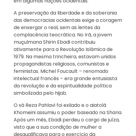
em algumas nações ocidentais.
A preservação da liberdade e da soberania
das democracias ocidentais exige a coragem
de enxergar o real, sem as lentes da
complacência teocrática. No Irã, a jovem
muçulmana Shirin Ebadi contribuiu
ativamente para a Revolução Islâmica de
1979. Na mesma trincheira, estavam unidos
propagandistas religiosos, comunistas e
feministas. Michel Foucault – renomado
intelectual francês – era grande entusiasta
da revolução e da espiritualidade política
simbolizada pelo hijab.
O xá Reza Pahlavi foi exilado e o aiatolá
Khomeini assumiu o poder baseado na Sharia.
Após um mês, Ebadi perdeu o cargo de juíza,
visto que a sua condição de mulher a
desqualificava para o exercício da