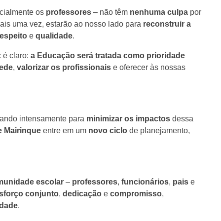
cialmente os
professores
– não têm
nenhuma culpa
por
 mais uma vez, estarão ao nosso lado para
reconstruir a
respeito
e
qualidade
.
z
é claro:
a Educação será tratada como prioridade
rede
,
valorizar os profissionais
e oferecer às nossas
lhando intensamente para
minimizar os impactos
dessa
 Mairinque
entre em um
novo ciclo
de planejamento,
unidade escolar
–
professores
,
funcionários
,
pais
e
sforço conjunto
,
dedicação
e
compromisso
,
idade
.