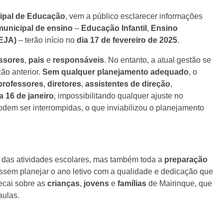
cipal de Educação
, vem a público esclarecer informações
municipal de ensino
–
Educação Infantil
,
Ensino
EJA)
– terão início no
dia 17 de fevereiro de 2025
.
ssores
,
pais
e
responsáveis
. No entanto, a atual gestão se
ão anterior.
Sem qualquer planejamento adequado
, o
professores
,
diretores
,
assistentes de direção
,
a 16 de janeiro
, impossibilitando qualquer ajuste no
odem ser interrompidas, o que inviabilizou o planejamento
o das atividades escolares, mas também toda a
preparação
ssem planejar o ano letivo com a qualidade e dedicação que
ecai sobre as
crianças
,
jovens
e
famílias
de Mairinque, que
aulas.