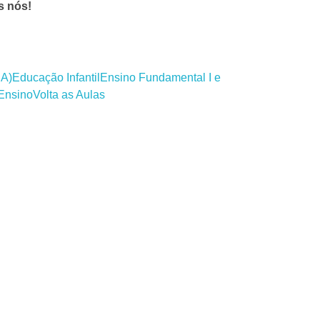
s nós!
JA)
Educação Infantil
Ensino Fundamental I e
Ensino
Volta as Aulas