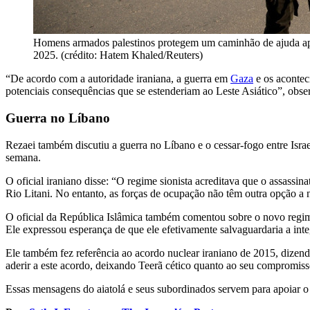
Homens armados palestinos protegem um caminhão de ajuda após
2025. (crédito: Hatem Khaled/Reuters)
“De acordo com a autoridade iraniana, a guerra em
Gaza
e os acontec
potenciais consequências que se estenderiam ao Leste Asiático”, obser
Guerra no Líbano
Rezaei também discutiu a guerra no Líbano e o cessar-fogo entre Isr
semana.
O oficial iraniano disse: “O regime sionista acreditava que o assassi
Rio Litani. No entanto, as forças de ocupação não têm outra opção a nã
O oficial da República Islâmica também comentou sobre o novo regime 
Ele expressou esperança de que ele efetivamente salvaguardaria a integ
Ele também fez referência ao acordo nuclear iraniano de 2015, dizen
aderir a este acordo, deixando Teerã cético quanto ao seu compromiss
Essas mensagens do aiatolá e seus subordinados servem para apoiar o 