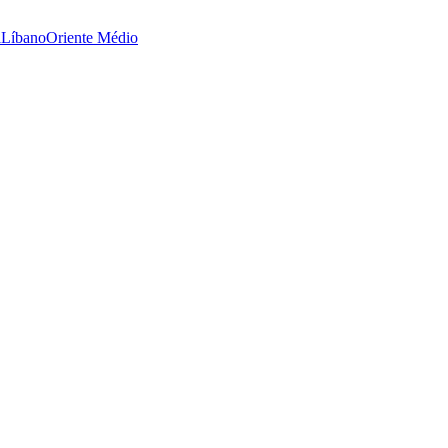
i
Líbano
Oriente Médio