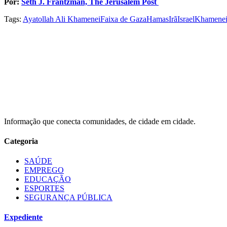
Por:
Seth J. Frantzman, The Jerusalém Post
Tags:
Ayatollah Ali Khamenei
Faixa de Gaza
Hamas
Irã
Israel
Khamene
Informação que conecta comunidades, de cidade em cidade.
Categoria
SAÚDE
EMPREGO
EDUCAÇÃO
ESPORTES
SEGURANÇA PÚBLICA
Expediente