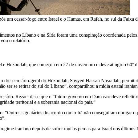
 um cessar-fogo entre Israel e o Hamas, em Rafah, no sul da Faixa d
imentos no Líbano e na Síria foram uma conspiração coordenada pelos
vou o relatório.
ael e Hezbollah, que começou em 27 de novembro e deve atingir o 60º d
nato do secretário-geral do Hezbollah, Sayyed Hassan Nasrallah, permiti
o ser se retirar do sul do Líbano”, compartilhou a mídia estatal iranian
sírio. Rezaei disse que o “futuro governo em Damasco deve refletir os 
ridade territorial e a soberania nacional do país.”
do: “Outros signatários do acordo com o Irã não conseguiram obrigar 
o”.
regime iraniano depois de sofrer muitas perdas para Israel nos últimos 