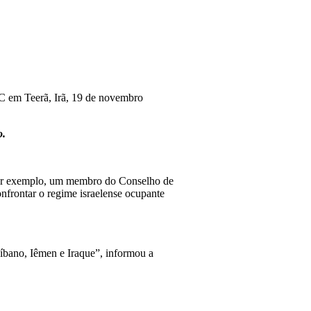
GC em Teerã, Irã, 19 de novembro
o.
or exemplo, um membro do Conselho de
onfrontar o regime israelense ocupante
Líbano, Iêmen e Iraque”, informou a