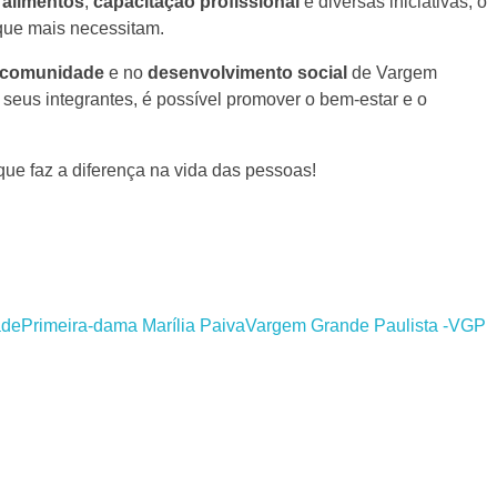
 alimentos
,
capacitação profissional
e diversas iniciativas, o
que mais necessitam.
a comunidade
e no
desenvolvimento social
de Vargem
seus integrantes, é possível promover o bem-estar e o
que faz a diferença na vida das pessoas!
ade
Primeira-dama Marília Paiva
Vargem Grande Paulista -VGP