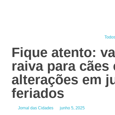
Jornal das Cidades
Informação que conecta comunidades, de cidade em cidade.
Todos
Fique atento: v
raiva para cães
alterações em j
feriados
Jornal das Cidades
junho 5, 2025