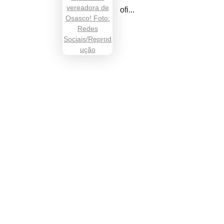
ofi...
com.br
, 492 - Sala 71
Osasco - CEP