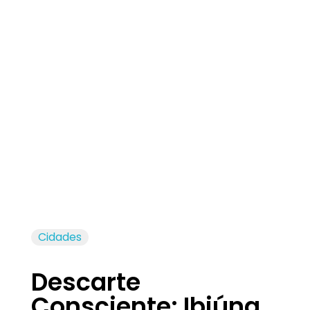
Jornal das Cidades
Informação que conecta comunidades, de cidade em cidade.
Cidades
Descarte
Consciente: Ibiúna