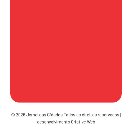
contato@jornaldascidades.com.br
Sede
Av. Hilário Pereira de Souza, 492 - Sala
71 - Torre Atoba A - Centro - Osasco
- CEP 06010-170
Política de Publicação
© 2026 Jornal das Cidades.Todos os direitos reservados |
desenvolvimento Criative Web