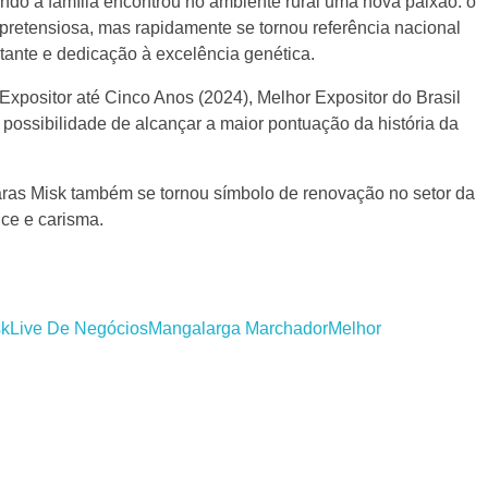
do a família encontrou no ambiente rural uma nova paixão: o
retensiosa, mas rapidamente se tornou referência nacional
ante e dedicação à excelência genética.
 Expositor até Cinco Anos (2024), Melhor Expositor do Brasil
possibilidade de alcançar a maior pontuação da história da
aras Misk também se tornou símbolo de renovação no setor da
nce e carisma.
sk
Live De Negócios
Mangalarga Marchador
Melhor