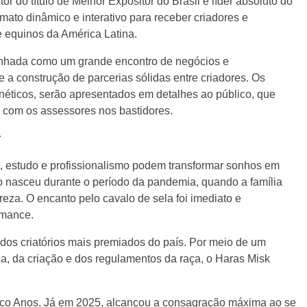
or do título de Melhor Expositor do Brasil e líder absoluto do
mato dinâmico e interativo para receber criadores e
 equinos da América Latina.
esenhada como um grande encontro de negócios e
 a construção de parcerias sólidas entre criadores. Os
enéticos, serão apresentados em detalhes ao público, que
 com os assessores nos bastidores.
r
, estudo e profissionalismo podem transformar sonhos em
o nasceu durante o período da pandemia, quando a família
za. O encanto pelo cavalo de sela foi imediato e
rmance.
os criatórios mais premiados do país. Por meio de um
a, da criação e dos regulamentos da raça, o Haras Misk
inco Anos. Já em 2025, alcançou a consagração máxima ao se