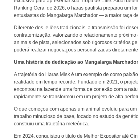
exclusiva para apresentar sua Tropa de Elite. Atual detent
Ranking Geral de 2026, o haras paulista preparou um for
entusiastas do Mangalarga Marchador — a maior raça de
Diferente dos leilões tradicionais, a transmissão foi d
confraternização, valorizando o relacionamento próximo e
animais de pista, selecionados sob rigorosos critérios g
poderá realizar negociações personalizadas diretamente
Uma história de dedicação ao Mangalarga Marchado
A trajetória do Haras Misk é um exemplo de como paixão
realidade em tempo recorde. Fundado em 2021, o projet
encontrou na fazenda uma forma de conexão com a nature
rapidamente se transformou em um projeto de alta perfo
O que começou com apenas um animal evoluiu para um d
trabalho minucioso de base, focado no estudo da genétic
construiu uma trajetória meteórica.
Em 2024, conquistou o título de Melhor Expositor até C