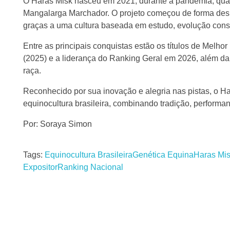
O Haras Misk nasceu em 2021, durante a pandemia, quan
Mangalarga Marchador. O projeto começou de forma desp
graças a uma cultura baseada em estudo, evolução const
Entre as principais conquistas estão os títulos de Melhor
(2025) e a liderança do Ranking Geral em 2026, além da 
raça.
Reconhecido por sua inovação e alegria nas pistas, o H
equinocultura brasileira, combinando tradição, performa
Por: Soraya Simon
Tags:
Equinocultura Brasileira
Genética Equina
Haras Mi
Expositor
Ranking Nacional