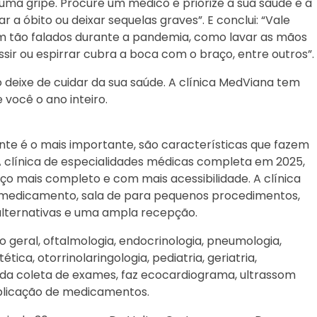
ma gripe. Procure um médico e priorize a sua saúde e a
 a óbito ou deixar sequelas graves”. E conclui: “Vale
am tão falados durante a pandemia, como lavar as mãos
sir ou espirrar cubra a boca com o braço, entre outros”.
 deixe de cuidar da sua saúde. A clínica MedViana tem
 você o ano inteiro.
nte é o mais importante, são características que fazem
 clínica de especialidades médicas completa em 2025,
o mais completo e com mais acessibilidade. A clínica
e medicamento, sala de para pequenos procedimentos,
alternativas e uma ampla recepção.
co geral, oftalmologia, endocrinologia, pneumologia,
tica, otorrinolaringologia, pediatria, geriatria,
ém da coleta de exames, faz ecocardiograma, ultrassom
aplicação de medicamentos.