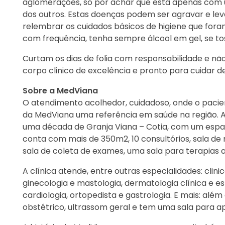
aglomerações, só por achar que está apenas com u
dos outros. Estas doenças podem ser agravar e levar
relembrar os cuidados básicos de higiene que for
com frequência, tenha sempre álcool em gel, se tos
Curtam os dias de folia com responsabilidade e não
corpo clinico de excelência e pronto para cuidar de
Sobre a MedViana
O atendimento acolhedor, cuidadoso, onde o pacie
da MedViana uma referência em saúde na região. A
uma década de Granja Viana – Cotia, com um espaç
conta com mais de 350m2, 10 consultórios, sala d
sala de coleta de exames, uma sala para terapias 
A clínica atende, entre outras especialidades: clini
ginecologia e mastologia, dermatologia clínica e esté
cardiologia, ortopedista e gastrologia. E mais: al
obstétrico, ultrassom geral e tem uma sala para 