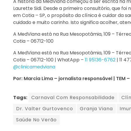
A história da MedViana começou a ser escrita há m
Laurette Sidi. Desde a primeiro consultório, que foi
em Cotia – SP, o propósito da clínica é cuidar da 
cuidado e muito carinho. Isto significa acolher, ate
A MedViana está na Rua Mesopotâmia, 109 – Térreo 
Cotia – 06712-100
A MedViana está na Rua Mesopotâmia, 109 – Térreo 
Cotia – 06712-100 | WhatApp –
11 95136-6762
| 11 4
@clinicamedviana
Por: Marcia Lima – jornalista responsável | TEM
Tags:
Carnaval Com Responsabilidade
Clí
Dr. Valter Gurtovenco
Granja Viana
Imun
Saúde No Verão