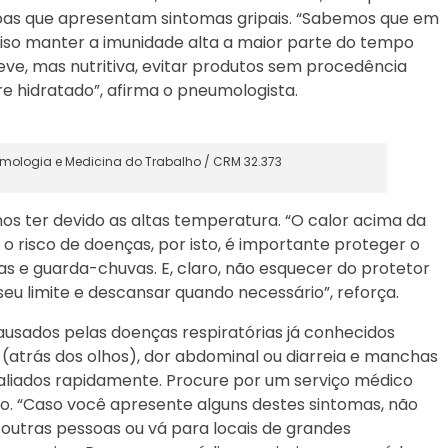
soas que apresentam sintomas gripais. “Sabemos que em
eciso manter a imunidade alta a maior parte do tempo
leve, mas nutritiva, evitar produtos sem procedência
e hidratado”, afirma o pneumologista.
eumologia e Medicina do Trabalho / CRM 32.373
s ter devido as altas temperatura. “O calor acima da
o risco de doenças, por isto, é importante proteger o
as e guarda-chuvas. E, claro, não esquecer do protetor
eu limite e descansar quando necessário”, reforça.
usados pelas doenças respiratórias já conhecidos
 (atrás dos olhos), dor abdominal ou diarreia e manchas
liados rapidamente. Procure por um serviço médico
o. “Caso você apresente alguns destes sintomas, não
outras pessoas ou vá para locais de grandes