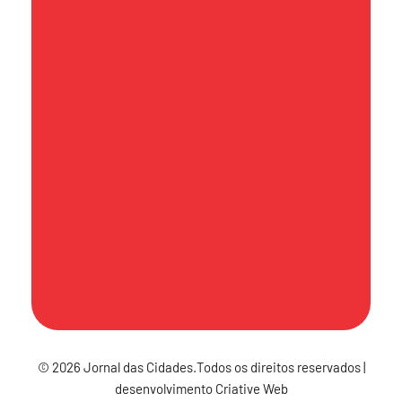
contato@jornaldascidades.com.br
Sede
Av. Hilário Pereira de Souza, 492 - Sala
71 - Torre Atoba A - Centro - Osasco
- CEP 06010-170
Política de Publicação
© 2026 Jornal das Cidades.Todos os direitos reservados |
desenvolvimento Criative Web