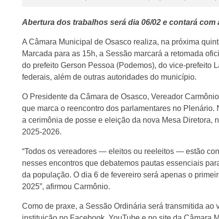
Abertura dos trabalhos será dia 06/02 e contará com 
A Câmara Municipal de Osasco realiza, na próxima quinta-
Marcada para as 15h, a Sessão marcará a retomada oficia
do prefeito Gerson Pessoa (Podemos), do vice-prefeito L
federais, além de outras autoridades do município.
O Presidente da Câmara de Osasco, Vereador Carmônio
que marca o reencontro dos parlamentares no Plenário. N
a cerimônia de posse e eleição da nova Mesa Diretora, n
2025-2026.
“Todos os vereadores — eleitos ou reeleitos — estão con
nesses encontros que debatemos pautas essenciais para
da população. O dia 6 de fevereiro será apenas o prime
2025”, afirmou Carmônio.
Como de praxe, a Sessão Ordinária será transmitida ao 
instituição no Facebook, YouTube e no site da Câmara M