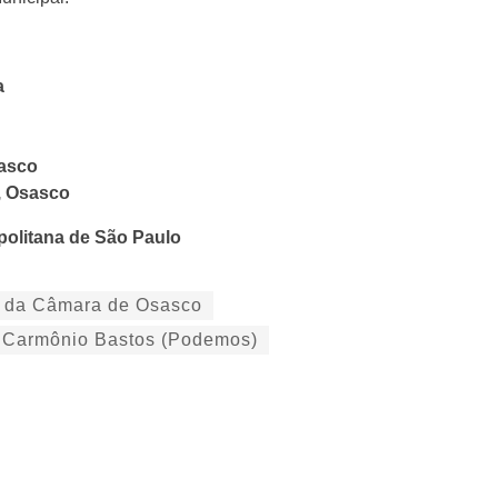
a
sasco
, Osasco
politana de São Paulo
e da Câmara de Osasco
 Carmônio Bastos (Podemos)