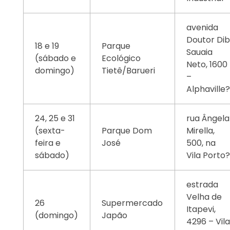
avenida
Doutor Di
18 e 19
Parque
Sauaia
(sábado e
Ecológico
Neto, 1600
domingo)
Tietê/Barueri
–
Alphaville
24, 25 e 31
rua Ângela
(sexta-
Parque Dom
Mirella,
feira e
José
500, na
sábado)
Vila Porto
estrada
Velha de
26
Supermercado
Itapevi,
(domingo)
Japão
4296 – Vil