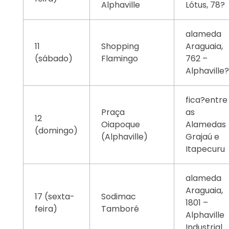
Alphaville
Lótus, 78?
alameda
11
Shopping
Araguaia,
(sábado)
Flamingo
762 –
Alphaville
fica?entre
Praça
as
12
Oiapoque
Alamedas
(domingo)
(Alphaville)
Grajaú e
Itapecuru
alameda
Araguaia,
17 (sexta-
Sodimac
1801 –
feira)
Tamboré
Alphaville
Industrial