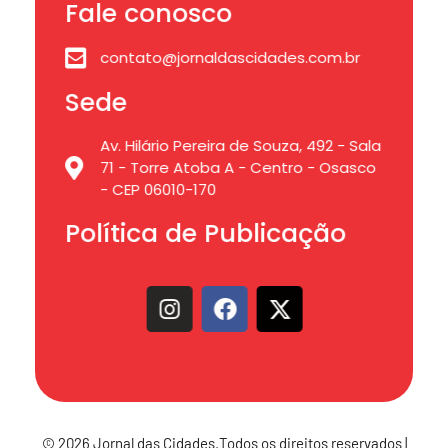
Fale conosco
contato@jornaldascidades.com.br
Sede
Av. Hilário Pereira de Souza, 492 - Sala
71 - Torre Atoba A - Centro - Osasco
- CEP 06010-170
Política de Publicação
© 2026 Jornal das Cidades.Todos os direitos reservados |